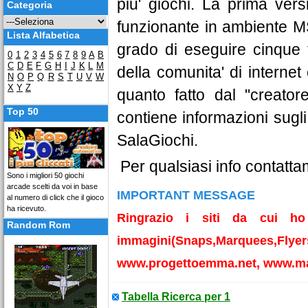
piu' giochi. La prima versi
Categoria
funzionante in ambiente M
Lista Alfabetica
grado di eseguire cinque ti
0
1
2
3
4
5
6
7
8
9
A
B
C
D
E
F
G
H
I
J
K
L
M
della comunita' di internet
N
O
P
Q
R
S
T
U
V
W
X
Y
Z
quanto fatto dal "creato
Top 50
contiene informazioni sugl
SalaGiochi.
Per qualsiasi info contatta
Sono i migliori 50 giochi
arcade scelti da voi in base
IMPORTANT MESSAGE
al numero di click che il gioco
ha ricevuto.
Ringrazio i siti da cui ho 
Random Rom
immagini(Snaps,Marquees,Flyer
www.progettoemma.net, www.ma
Tabella Ricerca per 1