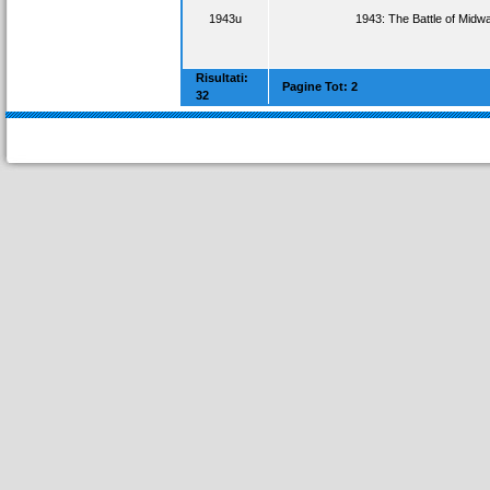
1943u
1943: The Battle of Midw
Risultati:
Pagine Tot: 2
32