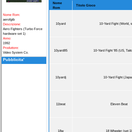
Nome
Titolo Gioco
Rom
Nome Rom:
aerofgtb
10yard
10-Yard Fight (World, s
Descrizione:
Aero Fighters (Turbo Force
hardware set 1)
Anno:
1992
Produttore:
10yard85
10-Yard Fight '85 (US, Tait
Video System Co.
Pubblicita'
10yardj
10-Yard Fight (Japa
11beat
Eleven Beat
18w
18 Wheeler (set 1