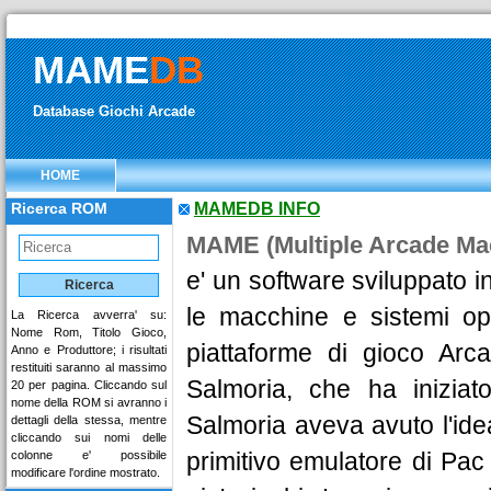
MAME
DB
Database Giochi Arcade
HOME
Ricerca ROM
MAMEDB INFO
MAME (Multiple Arcade Ma
e' un software sviluppato 
le macchine e sistemi ope
La Ricerca avverra' su:
Nome Rom, Titolo Gioco,
piattaforme di gioco Arca
Anno e Produttore; i risultati
restituiti saranno al massimo
Salmoria, che ha iniziat
20 per pagina. Cliccando sul
nome della ROM si avranno i
Salmoria aveva avuto l'idea 
dettagli della stessa, mentre
cliccando sui nomi delle
primitivo emulatore di Pa
colonne e' possibile
modificare l'ordine mostrato.