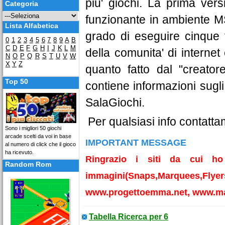
piu' giochi. La prima versi
Categoria
funzionante in ambiente M
Lista Alfabetica
grado di eseguire cinque ti
0
1
2
3
4
5
6
7
8
9
A
B
C
D
E
F
G
H
I
J
K
L
M
della comunita' di internet
N
O
P
Q
R
S
T
U
V
W
X
Y
Z
quanto fatto dal "creato
Top 50
contiene informazioni sugl
SalaGiochi.
Per qualsiasi info contatta
Sono i migliori 50 giochi
arcade scelti da voi in base
IMPORTANT MESSAGE
al numero di click che il gioco
ha ricevuto.
Ringrazio i siti da cui ho 
Random Rom
immagini(Snaps,Marquees,Flyer
www.progettoemma.net, www.ma
Tabella Ricerca per 6