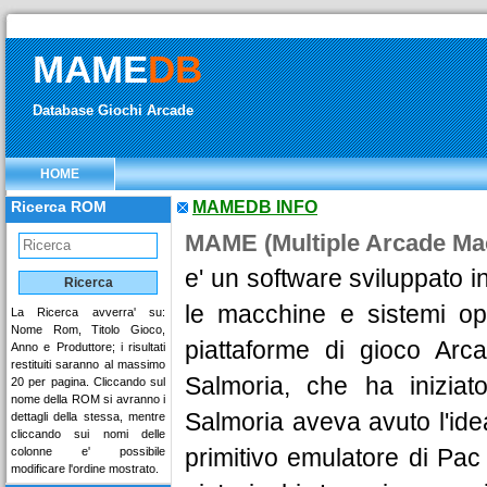
MAME
DB
Database Giochi Arcade
HOME
Ricerca ROM
MAMEDB INFO
MAME (Multiple Arcade Ma
e' un software sviluppato 
le macchine e sistemi ope
La Ricerca avverra' su:
Nome Rom, Titolo Gioco,
piattaforme di gioco Arca
Anno e Produttore; i risultati
restituiti saranno al massimo
Salmoria, che ha iniziat
20 per pagina. Cliccando sul
nome della ROM si avranno i
Salmoria aveva avuto l'idea 
dettagli della stessa, mentre
cliccando sui nomi delle
primitivo emulatore di Pa
colonne e' possibile
modificare l'ordine mostrato.