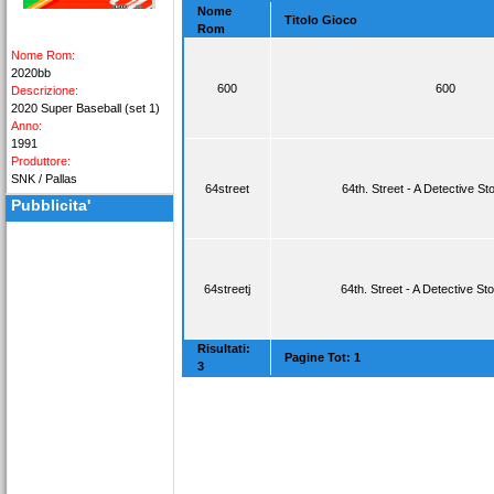
Nome
Titolo Gioco
Rom
Nome Rom:
2020bb
600
600
Descrizione:
2020 Super Baseball (set 1)
Anno:
1991
Produttore:
SNK / Pallas
64street
64th. Street - A Detective St
Pubblicita'
64streetj
64th. Street - A Detective St
Risultati:
Pagine Tot: 1
3