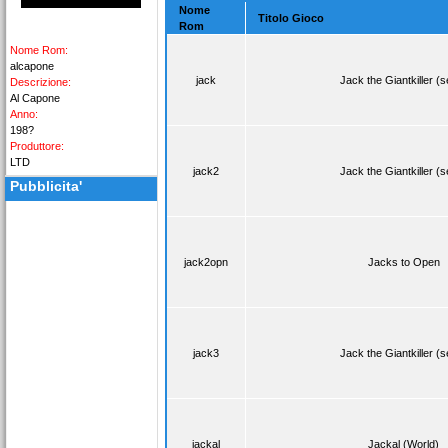
Nome
Titolo Gioco
Rom
Nome Rom:
alcapone
jack
Jack the Giantkiller (s
Descrizione:
Al Capone
Anno:
198?
Produttore:
LTD
jack2
Jack the Giantkiller (s
Pubblicita'
jack2opn
Jacks to Open
jack3
Jack the Giantkiller (s
jackal
Jackal (World)