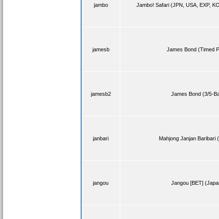
jambo
Jambo! Safari (JPN, USA, EXP, K
jamesb
James Bond (Timed P
jamesb2
James Bond (3/5-Bal
janbari
Mahjong Janjan Baribari 
jangou
Jangou [BET] (Japa