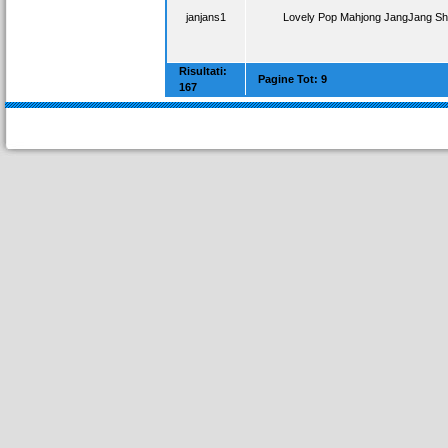
janjans1
Lovely Pop Mahjong JangJang Sh
Risultati:
Pagine Tot: 9
167