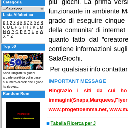
piu' giochi. La prima versi
Categoria
funzionante in ambiente M
Lista Alfabetica
grado di eseguire cinque ti
0
1
2
3
4
5
6
7
8
9
A
B
C
D
E
F
G
H
I
J
K
L
M
della comunita' di internet
N
O
P
Q
R
S
T
U
V
W
X
Y
Z
quanto fatto dal "creato
Top 50
contiene informazioni sugl
SalaGiochi.
Per qualsiasi info contatta
Sono i migliori 50 giochi
arcade scelti da voi in base
IMPORTANT MESSAGE
al numero di click che il gioco
ha ricevuto.
Ringrazio i siti da cui ho 
Random Rom
immagini(Snaps,Marquees,Flyer
www.progettoemma.net, www.ma
Tabella Ricerca per J