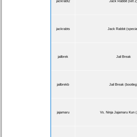
jackrabt2
Jack Rabbit (set 2
jackrabts
Jack Rabbit (specia
jailbrek
Jail Break
jailbrekb
Jail Break (bootleg
jajamaru
Vs. Ninja Jajamaru Kun 