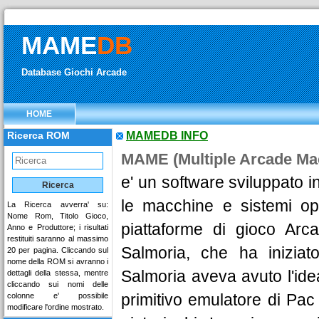
MAME
DB
Database Giochi Arcade
HOME
Ricerca ROM
MAMEDB INFO
MAME (Multiple Arcade Ma
e' un software sviluppato 
le macchine e sistemi ope
La Ricerca avverra' su:
Nome Rom, Titolo Gioco,
piattaforme di gioco Arca
Anno e Produttore; i risultati
restituiti saranno al massimo
Salmoria, che ha iniziat
20 per pagina. Cliccando sul
nome della ROM si avranno i
Salmoria aveva avuto l'idea 
dettagli della stessa, mentre
cliccando sui nomi delle
primitivo emulatore di Pa
colonne e' possibile
modificare l'ordine mostrato.