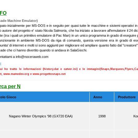
NFO
cade Machine Emulator)
pato inizialmente per MS-DOS e in seguito per quasi tutte le macchine e sistemi operativi in 
o autore del progetto e' stato Nicola Salmoria, che ha iniziato a lavorare all'emulatore il 24 d
ete (tra i quali un primitivo emulatore di Pac Man) in un unico programma in grado di eseguire piu
funzionante in ambiente MS-DOS da riga di comando, questa versione era in grado di esegui
munita' di internet e molti si sono aggiunti per migliorare ed ampliare quanto fatto dal "creator
cade che ci hanno divertito quando si andava in SalaGiochi.
ontattami a
info@noceraweb.com
E
cui ho tratto le informazioni (history.dat e catver.ini) e le immagini(Snaps,Marquees,Flyers,
t, www.mamedev.org e www.progettosnaps.net
rca per N
tolo Gioco
Anno
Produttore
Nagano Winter Olympics '98 (GX720 EAA)
1998
Ko