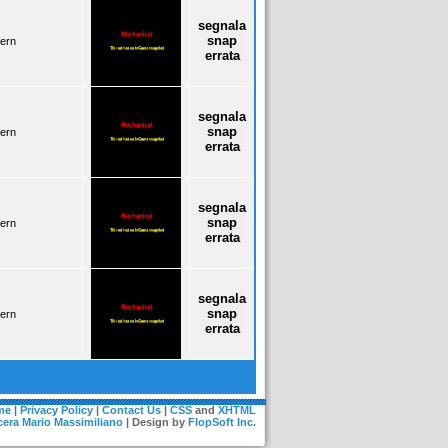
segnala
snap
ern
errata
segnala
snap
ern
errata
segnala
snap
ern
errata
segnala
snap
ern
errata
me
|
Privacy Policy
|
Contact Us
|
CSS
and
XHTML
era Mario Massimiliano
| Design by
FlopSoft Inc.