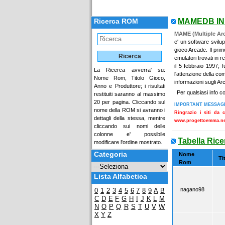
Ricerca ROM
MAMEDB I
MAME (Multiple Ar
e' un software svilup
gioco Arcade. Il prim
emulatori trovati in r
il 5 febbraio 1997; 
La Ricerca avverra' su:
l'attenzione della co
Nome Rom, Titolo Gioco,
informazioni sugli Ar
Anno e Produttore; i risultati
Per qualsiasi info c
restituiti saranno al massimo
20 per pagina. Cliccando sul
IMPORTANT MESSAG
nome della ROM si avranno i
Ringrazio i siti da 
dettagli della stessa, mentre
www.progettoemma.ne
cliccando sui nomi delle
colonne e' possibile
Tabella Rice
modificare l'ordine mostrato.
Categoria
Nome
Ti
Rom
Lista Alfabetica
nagano98
0
1
2
3
4
5
6
7
8
9
A
B
C
D
E
F
G
H
I
J
K
L
M
N
O
P
Q
R
S
T
U
V
W
X
Y
Z