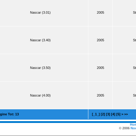
Nascar (3.01)
2005
St
Nascar (3.40)
2005
St
Nascar (3.50)
2005
St
Nascar (4.00)
2005
St
gine Tot: 13
[_1_]
[2]
[3]
[4]
[5]
>
>>
Ho
© 2006
Noc