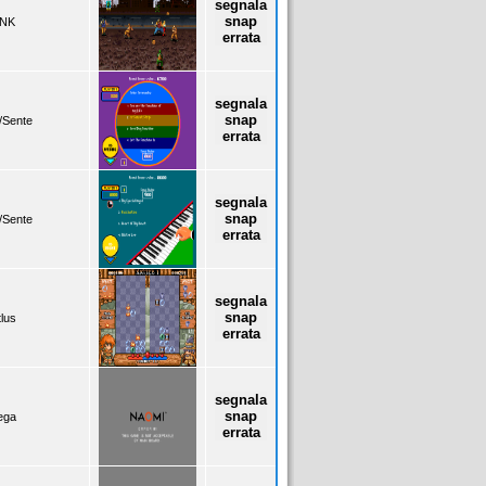
segnala
snap
NK
errata
segnala
snap
y/Sente
errata
segnala
snap
y/Sente
errata
segnala
snap
tlus
errata
segnala
snap
ega
errata