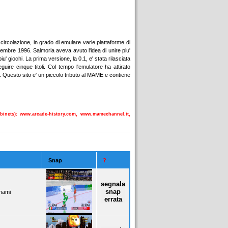
circolazione, in grado di emulare varie piattaforme di
icembre 1996. Salmoria aveva avuto l'idea di unire piu'
' giochi. La prima versione, la 0.1, e' stata rilasciata
re cinque titoli. Col tempo l'emulatore ha attirato
e". Questo sito e' un piccolo tributo al MAME e contiene
Cabinets): www.arcade-history.com, www.mamechannel.it,
Snap
?
segnala
snap
nami
errata