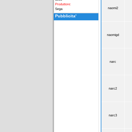
Produttore:
naomi2
Sega
Pubblicita'
naomigd
narc
narc2
narc3