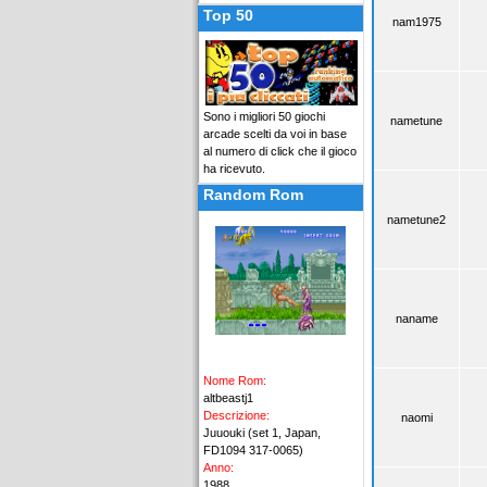
Top 50
nam1975
Sono i migliori 50 giochi
nametune
arcade scelti da voi in base
al numero di click che il gioco
ha ricevuto.
Random Rom
nametune2
naname
Nome Rom:
altbeastj1
Descrizione:
naomi
Juuouki (set 1, Japan,
FD1094 317-0065)
Anno:
1988