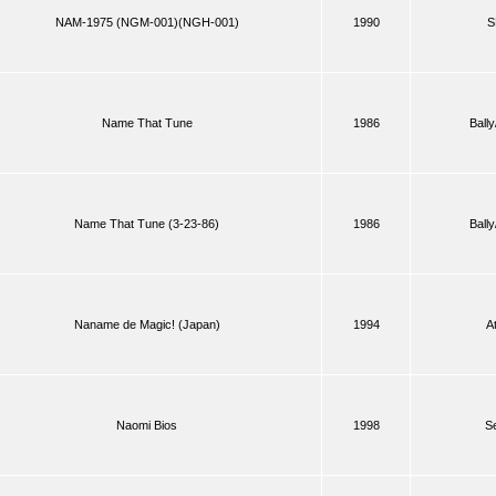
NAM-1975 (NGM-001)(NGH-001)
1990
S
Name That Tune
1986
Ball
Name That Tune (3-23-86)
1986
Ball
Naname de Magic! (Japan)
1994
A
Naomi Bios
1998
S