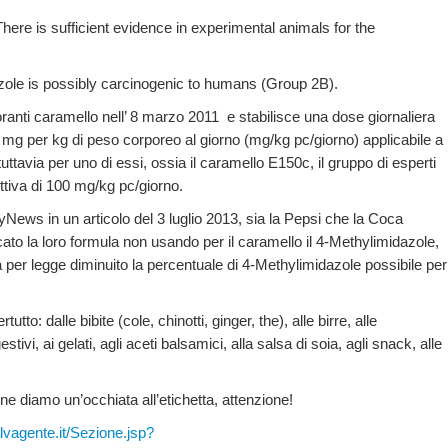
ere is sufficient evidence in experimental animals for the
zole is possibly carcinogenic to humans (Group 2B).
ranti caramello nell’ 8 marzo 2011 e stabilisce una dose giornaliera
 mg per kg di peso corporeo al giorno (mg/kg pc/giorno) applicabile a
 tuttavia per uno di essi, ossia il caramello E150c, il gruppo di esperti
ittiva di 100 mg/kg pc/giorno.
yNews in un articolo del 3 luglio 2013, sia la Pepsi che la Coca
cato la loro formula non usando per il caramello il 4-Methylimidazole,
va per legge diminuito la percentuale di 4-Methylimidazole possibile per
tto: dalle bibite (cole, chinotti, ginger, the), alle birre, alle
estivi, ai gelati, agli aceti balsamici, alla salsa di soia, agli snack, alle
diamo un’occhiata all’etichetta, attenzione!
alvagente.it/Sezione.jsp?