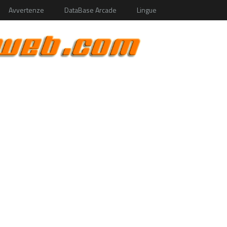
Avvertenze
DataBase Arcade
Lingue