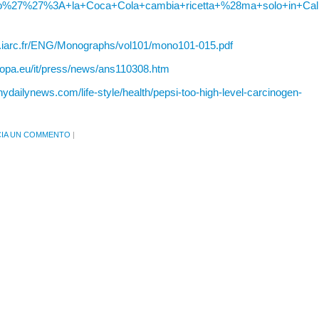
no%27%27%3A+la+Coca+Cola+cambia+ricetta+%28ma+solo+in+Cal
s.iarc.fr/ENG/Monographs/vol101/mono101-015.pdf
ropa.eu/it/press/news/ans110308.htm
nydailynews.com/life-style/health/pepsi-too-high-level-carcinogen-
CIA UN COMMENTO
|