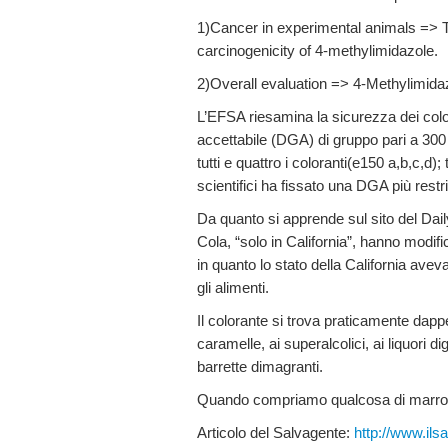
1)Cancer in experimental animals => Th
carcinogenicity of 4-methylimidazole.
2)Overall evaluation => 4-Methylimida
L’EFSA riesamina la sicurezza dei colo
accettabile (DGA) di gruppo pari a 300
tutti e quattro i coloranti(e150 a,b,c,d);
scientifici ha fissato una DGA più restr
Da quanto si apprende sul sito del Dail
Cola, “solo in California”, hanno modifi
in quanto lo stato della California ave
gli alimenti.
Il colorante si trova praticamente dappertu
caramelle, ai superalcolici, ai liquori dig
barrette dimagranti.
Quando compriamo qualcosa di marrone 
Articolo del Salvagente:
http://www.ils