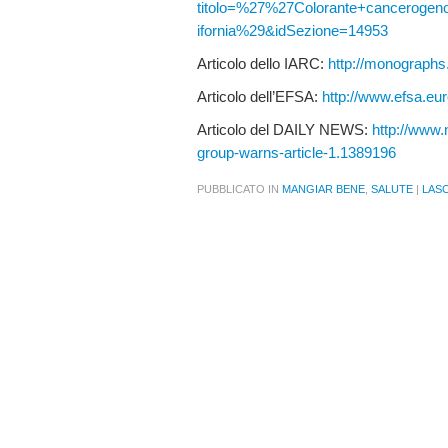
titolo=%27%27Colorante+canceroge
ifornia%29&idSezione=14953
Articolo dello IARC:
http://monograph
Articolo dell’EFSA:
http://www.efsa.eu
Articolo del DAILY NEWS:
http://www.
group-warns-article-1.1389196
PUBBLICATO IN
MANGIAR BENE
,
SALUTE
|
LAS