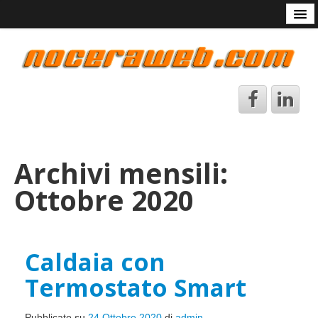
Start
Chi sono
Contattami
Avvertenze
DataBase Arcade
Lingue
Archivi mensili:
Ottobre 2020
Caldaia con
Termostato Smart
Pubblicato su
24 Ottobre 2020
di
admin